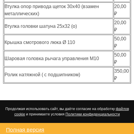
Втулка опор привода щеток 30х40 (взамен
20,00
металлических)
₽
20,00
Втулка головки шатуна 25х32 (о)
₽
50,00
Крышка смотрового люка Ø 110
₽
50,00
Шаровая головка рычага управления М10
₽
350,00
Ролик натяжной ( с подшипником)
₽
Продолжая использовать сайт, вы даёте согласие на обработку
файлов
cookie
и принимаете условия
Политики конфиденциальности
Полная версия